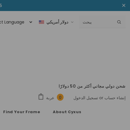
خصم إضافي ب
دولار أمريكي
شحن دولي مجاني أكثر من 50 دولارًا
0
عربة
إنشاء حساب
or
تسجيل الدخول
Find Your Frame
About Cyxus