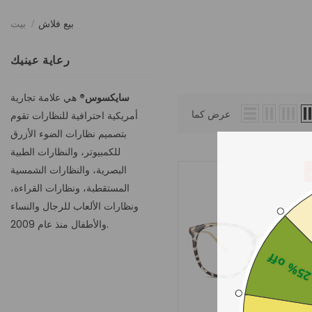
بيع فلاش
بيت
رعاية عينيك
سايكسوس®
هي علامة تجارية
عرض كما
أمريكية احترافية للنظارات تقوم
بتصميم نظارات الضوء الأزرق
للكمبيوتر، والنظارات الطبية
البصرية، والنظارات الشمسية
المستقطبة، ونظارات القراءة،
ونظارات الألعاب للرجال والنساء
والأطفال منذ عام 2009.
25% of