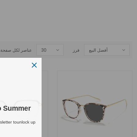
أفضل البيع
فرز
30
عناصر لكل صفحة
to Summer
letter tounlock up