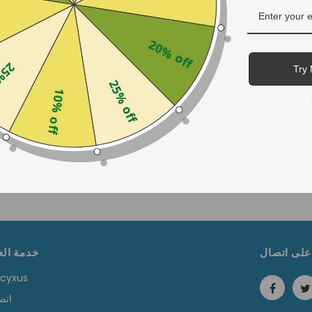
ترقية الجناح قابلة للطي والفروكروميك
20% off
- طي الجناح
off
Try 
$38.99
من
25% off
10% off
+
4
على اتصال
خدمة الع
حول cyxus
اتص