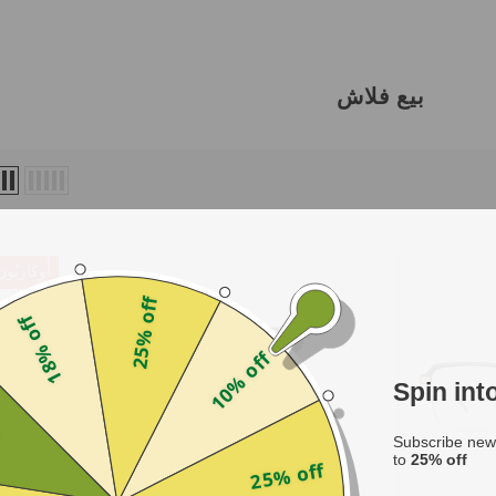
بيع فلاش
أُوكَازيُون
25% off
18% off
10% off
Spin in
f
Subscribe news
to
25% off
25% off