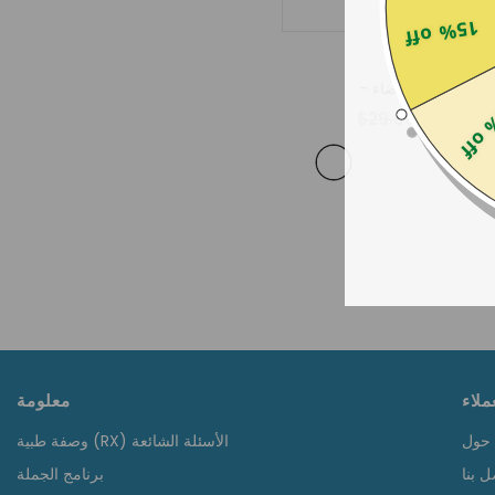
15% off
ترقية جولا
- السلحفاة البيضاء
25% 
$29.99
$18.99
ملاء
معلومة
وصفة طبية (RX) الأسئلة الشائعة
ل بنا
برنامج الجملة