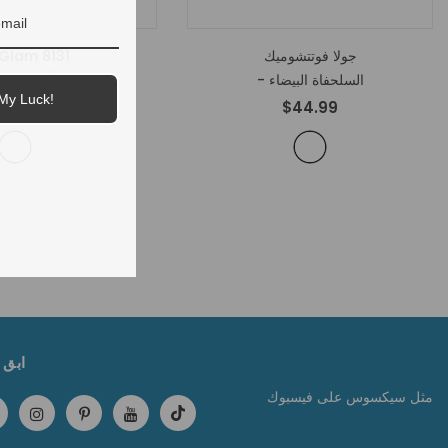
جولا فوتتشوميك
Glam 8131
- السلحفاة البيضاء
- أسود
My Luck!
$39.99
$44.99
ابق 
مثل سيكسوس
على
فيسبوك