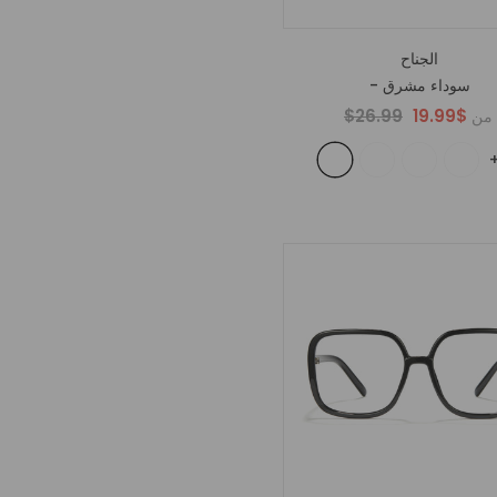
الجناح
- سوداء مشرق
$26.99
$19.99
من