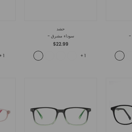
حشد
- سوداء مشرق
$22.99
+
1
+
1