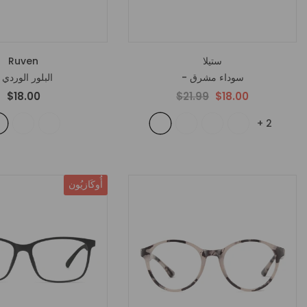
ستيلا
Ruven
- سوداء مشرق
- البلور الوردي
$18.00
$21.99
$18.00
+
2
أُوكَازيُون