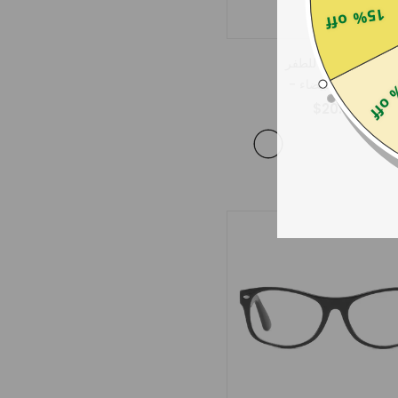
15% off
الجناح المضاد للطفر
25% 
- السلحفاة البيضاء
$20.00