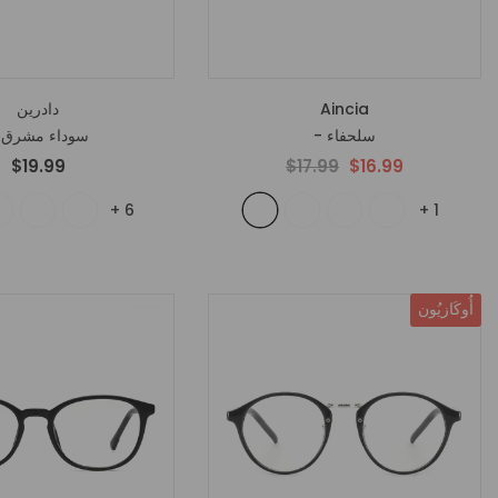
Aincia
دادرين
- سلحفاء
- سوداء مشرق
$19.99
$17.99
$16.99
+
6
+
1
أُوكَازيُون