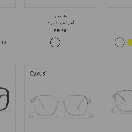
تشيستر
- أسود غير لامع
$15.90
+
18