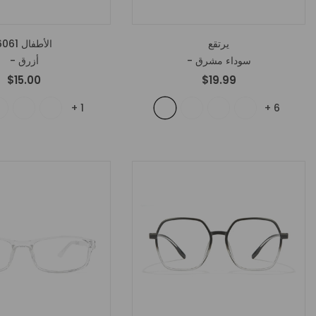
يرتقع
الأطفال 6061
- سوداء مشرق
- أزرق
$15.00
$19.99
+
1
+
6