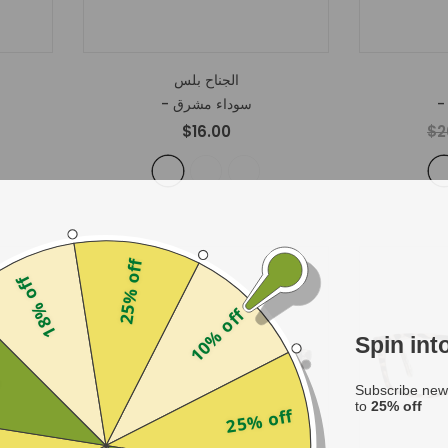
الجناح بلس
- سوداء مشرق
$16.00
$2
25% off
18% off
10% off
Spin in
f
Subscribe news
to
25% off
25% off