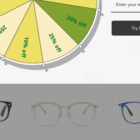
20% off
يه
وارولا
off
Try 
- سلحفاء
25% off
$19.90
10% off
+
1
نفذ