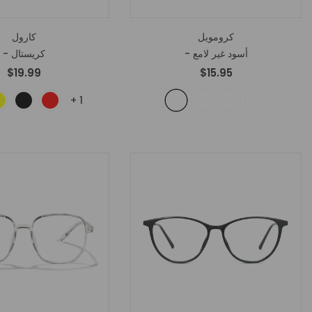
كرومويل
كارول
- أسود غير لامع
- كريستال
$19.99
$15.95
+
1