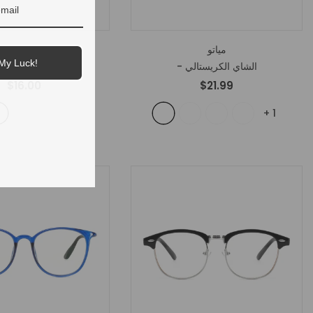
مياتو
بشكل مرغوب ف
My Luck!
- الشاي الكريستالي
- سلحفاء
$16.00
$21.99
+
1