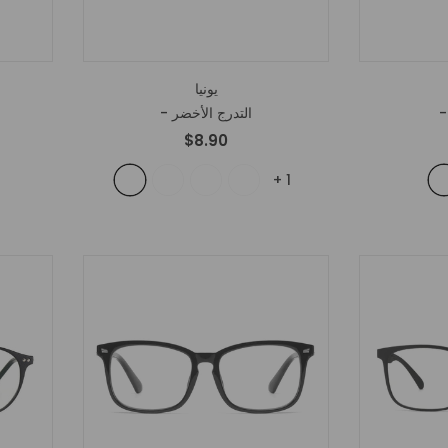
يونيا
- التدرج الأخضر
$8.90
+
1