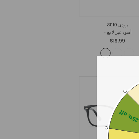
رودي 8010
- أسود غير لامع
$19.99
25% of