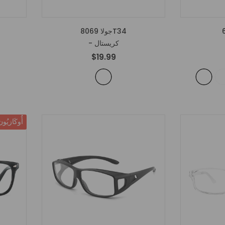
جولا 8069T34
- كريستال
$19.99
أُوكَازيُون