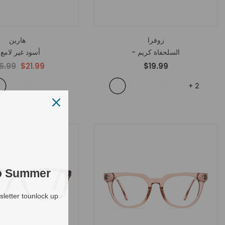
زوفرا
هارين
- السلحفاة كريم
- أسود غير لامع
6.99
$21.99
$19.99
+
2
to Summer
letter tounlock up