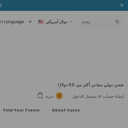
خصم إضافي ب
دولار أمريكي
شحن دولي مجاني أكثر من 50 دولارًا
0
عربة
إنشاء حساب
or
تسجيل الدخول
Find Your Frame
About Cyxus