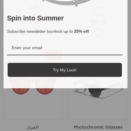
الشفق
الذوق
- أزرق
- أبيض
Spin into Summer
$32.00
$22.00
$19.00
Subscribe newsletter tounlock up to
25% off
أُوكَازيُون
Try My Luck!
Photochromic Glasses
الاهتزاز