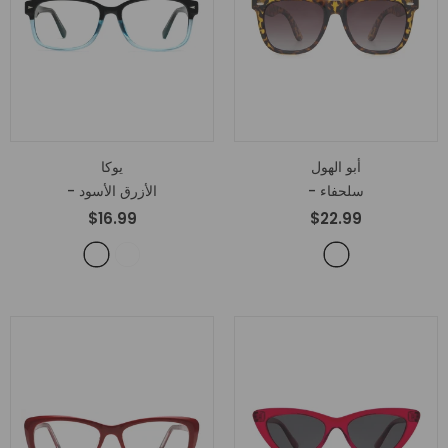
أبو الهول
يوكا
- سلحفاء
- الأزرق الأسود
$16.99
$22.99