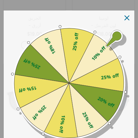
لومينا
الحريق
- لون القرنفل
- أزرق
$19.00
$18.00
25% off
18% off
10% off
25% off
أُوكَازيُون
25% off
15% off
20% off
25% off
25% off
10% off